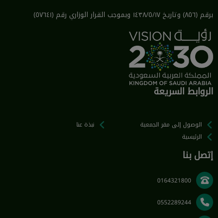
برقم (٨٥٦) وتاريخ ١٤٣٨/٥/١٧ وبموجب القرار الوزاري رقم (٥٧٦٤١)
الروابط السريعة
الوصول إلى مقر الجمعية
نبذة عنا
الرئيسية
إتصل بنا
0164321800
0552289244