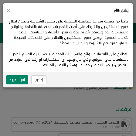
×
0
إعلان هام
حرصاً من جمعية سواعد بمحافظة المجمعة على تحقيق الشفافية وضمان اطلاع
جميع المستفيدين والشركاء على أحدث التحديثات المتعلقة بالأنظمة واللوائح
والسياسات، نود إعلامكم بأنه تم تحديث بعض الأنظمة والسياسات الخاصة
جمعية سواعد بالمجمعة
بخدمات الجمعية. نوصي جميع المستفيدين بالاطلاع على التحديثات الجديدة
لضمان معرفتهم بالشروط والإجراءات المحدثة.
للاطلاع على الأنظمة واللوائح والسياسات المحدثة، يرجى زيارة القسم الخاص
التقرير السنوي 2024م
بالسياسات على الموقع، وفي حال وجود أي استفسارات أو رغبة في المزيد من
التفاصيل، يرجى التواصل معنا عبر وسائل الاتصال المتاحة.
إغلاق
إقرأ المزيد
الرئيسية
التقرير السنوي 2024م
مرفقات
التقريــر السنـــوي لجمعية سواعد بالمجمعــة 2024م (1)_compressed
pdf - 14 MB