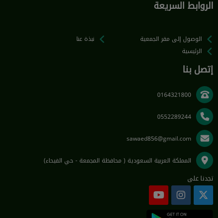
الروابط السريعة
الوصول إلى مقر الجمعية
نبذة عنا
الرئيسية
إتصل بنا
0164321800
0552289244
sawaed856@gmail.com
المملكة العربية السعودية ( محافظة المجمعة - حي الفيحاء)
تجدنا على