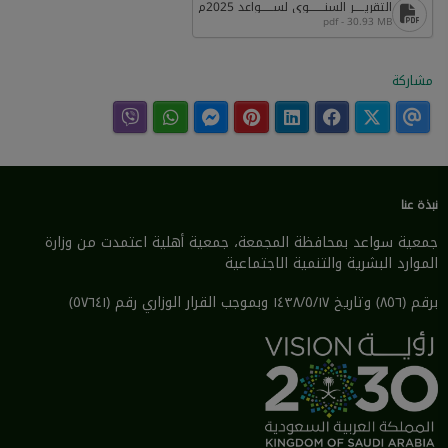
التقريـــــر السنــــــــوي لســــــواعد 2025م
pdf - 30.93 MB
مشاركة
نبذة عنا
جمعية سواعد بمحافظة المجمعة، جمعية أهلية اعتمدت من وزارة
الموارد البشرية والتنمية الاجتماعية
برقم (٨٥٦) وتاريخ ١٤٣٨/٥/١٧ وبموجب القرار الوزاري رقم (٥٧٦٤١)