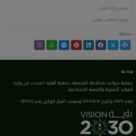
مشروع زكاة الفطر
مشروع الملابس والورق
مشاركة
نبذة عنا
جمعية سواعد بمحافظة المجمعة، جمعية أهلية اعتمدت من وزارة
الموارد البشرية والتنمية الاجتماعية
برقم (٨٥٦) وتاريخ ١٤٣٨/٥/١٧ وبموجب القرار الوزاري رقم (٥٧٦٤١)